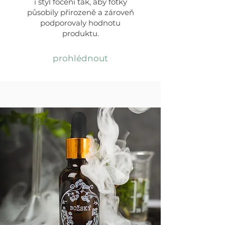
i styl focení tak, aby fotky
působily přirozeně a zároveň
podporovaly hodnotu
produktu.
prohlédnout