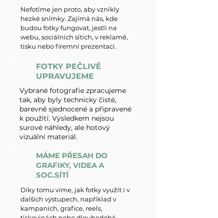
Nefotíme jen proto, aby vznikly
hezké snímky. Zajímá nás, kde
budou fotky fungovat, jestli na
webu, sociálních sítích, v reklamě,
tisku nebo firemní prezentaci.
FOTKY PEČLIVĚ
UPRAVUJEME
Vybrané fotografie zpracujeme
tak, aby byly technicky čisté,
barevně sjednocené a připravené
k použití. Výsledkem nejsou
surové náhledy, ale hotový
vizuální materiál.
MÁME PŘESAH DO
GRAFIKY, VIDEA A
SOC.SÍTÍ
Díky tomu víme, jak fotky využít i v
dalších výstupech, například v
kampaních, grafice, reels,
tiskovinách nebo dlouhodobé